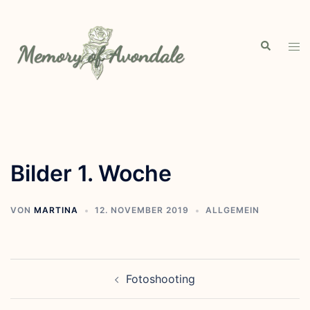
Zum
Inhalt
springen
Suche
Men
ums
Bilder 1. Woche
VON
MARTINA
12. NOVEMBER 2019
ALLGEMEIN
Beitragsnavigation
Fotoshooting