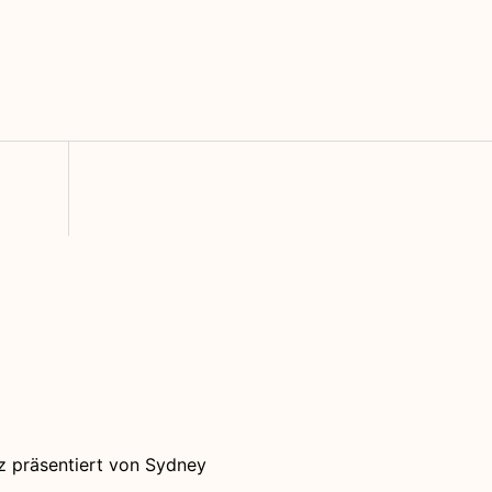
on
z präsentiert von
Sydney